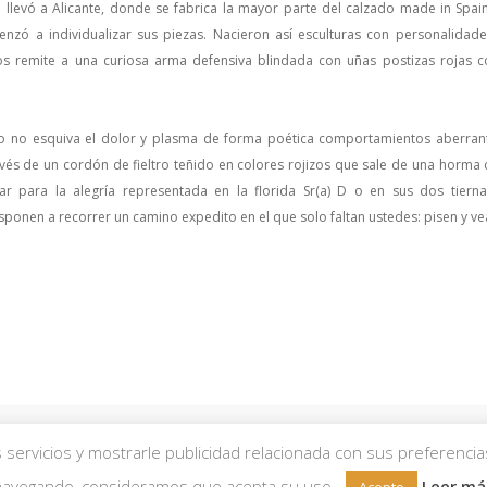
 llevó a Alicante, donde se fabrica la mayor parte del calzado made in Spain,
ó a individualizar sus piezas. Nacieron así esculturas con personalidade
 remite a una curiosa arma defensiva blindada con uñas postizas rojas co
o no esquiva el dolor y plasma de forma poética comportamientos aberrante
vés de un cordón de fieltro teñido en colores rojizos que sale de una horma 
ar para la alegría representada en la florida Sr(a) D o en sus dos tier
ponen a recorrer un camino expedito en el que solo faltan ustedes: pisen y ve
servicios y mostrarle publicidad relacionada con sus preferencia
derechos reservados.
Aviso Legal
|
Política de Privacidad
|
Política de Cookies
|
navegando, consideramos que acepta su uso.
Leer má