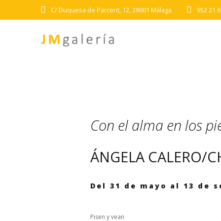
Skip
C/ Duquesa de Parcent, 12, 29001 Málaga
952 21 6
to
content
Con el alma en los pi
ÁNGELA CALERO/C
Del 31 de mayo al 13 de 
Pisen y vean