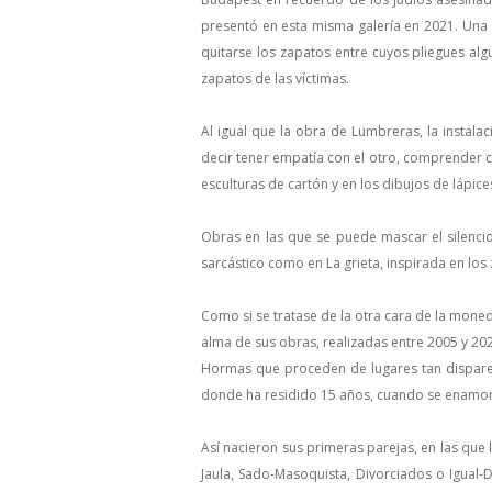
presentó en esta misma galería en 2021. Una
quitarse los zapatos entre cuyos pliegues algu
zapatos de las víctimas.
Al igual que la obra de Lumbreras, la instala
decir tener empatía con el otro, comprender có
esculturas de cartón y en los dibujos de lápice
Obras en las que se puede mascar el silenci
sarcástico como en La grieta, inspirada en lo
Como si se tratase de la otra cara de la moned
alma de sus obras, realizadas entre 2005 y 20
Hormas que proceden de lugares tan dispares
donde ha residido 15 años, cuando se enamoró
Así nacieron sus primeras parejas, en las qu
Jaula, Sado-Masoquista, Divorciados o Igual-