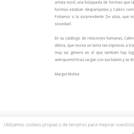
artista inició una búsqueda de hormas que la
hormas estaban desparejadas y Calero comenz
Poliamor o la sorprendente De uñas, que nos
sociedad.
En su catálogo de relaciones humanas, Caler
última, que recrea un tema tan espinoso a tra
muy sui géneris en el que también hay lug
antropomórficas cargan con sus bebés y se dis
Margot Molina
Utilizamos cookies propias y de terceros para mejorar nuestros 
© 2026 JMgalería. Todos los 