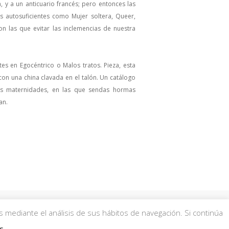
 y a un anticuario francés; pero entonces las
s autosuficientes como Mujer soltera, Queer,
n las que evitar las inclemencias de nuestra
s en Egocéntrico o Malos tratos. Pieza, esta
con una china clavada en el talón. Un catálogo
nas maternidades, en las que sendas hormas
an.
s mediante el análisis de sus hábitos de navegación. Si continúa
 Condiciones de compra
aquí
.
s