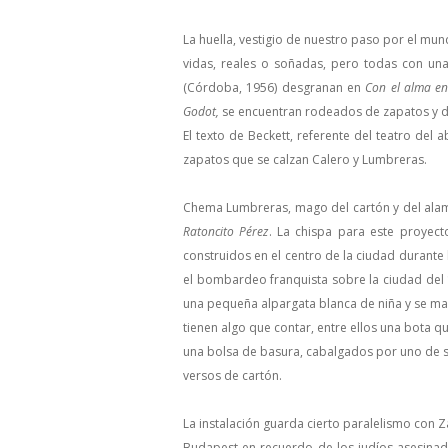
La huella, vestigio de nuestro paso por el mu
vidas, reales o soñadas, pero todas con un
(Córdoba, 1956) desgranan en
Con el alma en
Godot,
se encuentran rodeados de zapatos y de
El texto de Beckett, referente del teatro del
zapatos que se calzan Calero y Lumbreras.
Chema Lumbreras, mago del cartón y del alamb
Ratoncito Pérez
. La chispa para este proyecto
construidos en el centro de la ciudad durante 
el bombardeo franquista sobre la ciudad del 1
una pequeña alpargata blanca de niña y se mar
tienen algo que contar, entre ellos una bota 
una bolsa de basura, cabalgados por uno de s
versos de cartón.
La instalación guarda cierto paralelismo con Z
Budapest en recuerdo de los judíos asesina