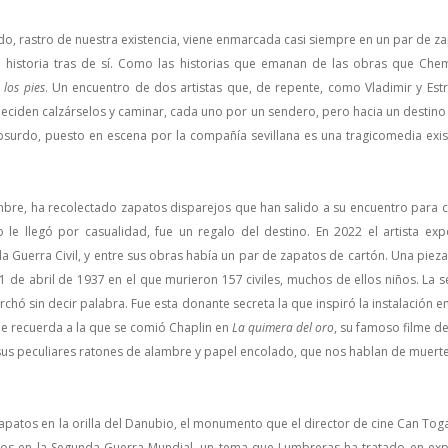
ndo, rastro de nuestra existencia, viene enmarcada casi siempre en un par de z
a historia tras de sí. Como las historias que emanan de las obras que Che
 los pies
. Un encuentro de dos artistas que, de repente, como Vladimir y Est
ciden calzárselos y caminar, cada uno por un sendero, pero hacia un destino 
 absurdo, puesto en escena por la compañía sevillana es una tragicomedia exis
re, ha recolectado zapatos disparejos que han salido a su encuentro para c
 le llegó por casualidad, fue un regalo del destino. En 2022 el artista exp
la Guerra Civil, y entre sus obras había un par de zapatos de cartón. Una pie
 de abril de 1937 en el que murieron 157 civiles, muchos de ellos niños. La 
chó sin decir palabra. Fue esta donante secreta la que inspiró la instalació
que recuerda a la que se comió Chaplin en
La quimera del oro
, su famoso filme d
us peculiares ratones de alambre y papel encolado, que nos hablan de muerte
apatos en la orilla del Danubio, el monumento que el director de cine Can Tog
dos en la Segunda Guerra Mundial, un tema que Lumbreras ha tratado en exp