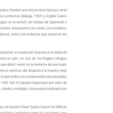
apatos. Pisadas que evocan otras épocas, otras
ma Lumbreras (Málaga, 1957) y Ángela Calero
ragón en la versión de Atalaya de
Esperando a
común: el encuentro con usted, con el público.
tencial, como casi todas las que encierran los
omponer la instalación S
orpresa en la bolsa del
onía en Jaén, en uno de los frágiles refugios
za que debió revivir en la memoria de una mujer
señora volvió un día después a la muestra dejó
n en la que todos sus componentes descabalados
e 1925. Son 13 zapatos disparejos que salen de
, olvido y nostalgia. Una poesía moldeada con
ay y el escultor Pauer Gyula crearon en 2005 en
osiciones anteriores como Ya es tiempo, que