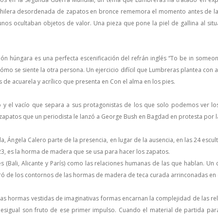
 hilera desordenada de zapatos en bronce rememora el momento antes de la
nos ocultaban objetos de valor. Una pieza que pone la piel de gallina al situ
ción húngara es una perfecta escenificación del refrán inglés “To be in someo
mo se siente la otra persona. Un ejercicio difícil que Lumbreras plantea con al
s de acuarela y acrílico que presenta en Con el alma en los pies.
o y el vacío que separa a sus protagonistas de los que solo podemos ver lo
s zapatos que un periodista le lanzó a George Bush en Bagdad en protesta por 
a, Ángela Calero parte de la presencia, en lugar de la ausencia, en las 24 escul
23, es la horma de madera que se usa para hacer los zapatos.
 (Bali, Alicante y París) como las relaciones humanas de las que hablan. Un
 de los contornos de las hormas de madera de teca curada arrinconadas en el
e las hormas vestidas de imaginativas formas encarnan la complejidad de las
Desigual son fruto de ese primer impulso. Cuando el material de partida para