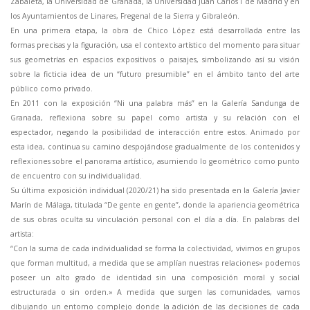
Zabaleta, la Universidad de Granada, la Universidad Juan Carlos I de Madrid y en
los Ayuntamientos de Linares, Fregenal de la Sierra y Gibraleón.
En una primera etapa, la obra de Chico López está desarrollada entre las
formas precisas y la figuración, usa el contexto artístico del momento para situar
sus geometrías en espacios expositivos o paisajes, simbolizando así su visión
sobre la ficticia idea de un “futuro presumible” en el ámbito tanto del arte
público como privado.
En 2011 con la exposición “Ni una palabra más” en la Galería Sandunga de
Granada, reflexiona sobre su papel como artista y su relación con el
espectador, negando la posibilidad de interacción entre estos. Animado por
esta idea, continua su camino despojándose gradualmente de los contenidos y
reflexiones sobre el panorama artístico, asumiendo lo geométrico como punto
de encuentro con su individualidad.
Su última exposición individual (2020/21) ha sido presentada en la Galería Javier
Marín de Málaga, titulada “De gente en gente”, donde la apariencia geométrica
de sus obras oculta su vinculación personal con el día a día. En palabras del
artista:
“Con la suma de cada individualidad se forma la colectividad, vivimos en grupos
que forman multitud, a medida que se amplían nuestras relaciones» podemos
poseer un alto grado de identidad sin una composición moral y social
estructurada o sin orden.» A medida que surgen las comunidades, vamos
dibujando un entorno complejo donde la adición de las decisiones de cada