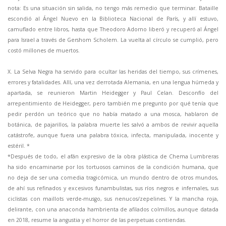
nota: Es una situación sin salida, no tengo más remedio que terminar. Bataille
escondió al Ángel Nuevo en la Biblioteca Nacional de París, y allí estuvo,
camuflado entre libros, hasta que Theodoro Adorno liberó y recuperó al Ángel
para Israel a través de Gershom Scholem. La vuelta al círculo se cumplió, pero
costó millones de muertos.
X. La Selva Negra ha servido para ocultar las heridas del tiempo, sus crímenes,
errores y fatalidades. Allí, una vez derrotada Alemania, en una lengua húmeda y
apartada, se reunieron Martin Heidegger y Paul Celan. Desconfío del
arrepentimiento de Heidegger, pero también me pregunto por qué tenía que
pedir perdón un teórico que no había matado a una mosca, hablaron de
botánica, de pajarillos, la palabra muerte les salvó a ambos de revivir aquella
catástrofe, aunque fuera una palabra tóxica, infecta, manipulada, inocente y
estéril. *
*Después de todo, el afán expresivo de la obra plástica de Chema Lumbreras
ha sido encaminarse por los tortuosos caminos de la condición humana, que
no deja de ser una comedia tragicómica, un mundo dentro de otros mundos,
de ahí sus refinados y excesivos funambulistas, sus ríos negros e infernales, sus
ciclistas con maillots verde-musgo, sus nenucos/zepelines. Y la mancha roja,
delirante, con una anaconda hambrienta de afilados colmillos, aunque datada
en 2018, resume la angustia y el horror de las perpetuas contiendas.