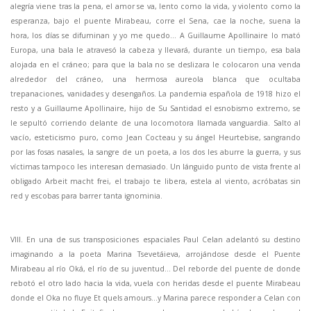
alegría viene tras la pena, el amor se va, lento como la vida, y violento como la
esperanza, bajo el puente Mirabeau, corre el Sena, cae la noche, suena la
hora, los días se difuminan y yo me quedo… A Guillaume Apollinaire lo mató
Europa, una bala le atravesó la cabeza y llevará, durante un tiempo, esa bala
alojada en el cráneo; para que la bala no se deslizara le colocaron una venda
alrededor del cráneo, una hermosa aureola blanca que ocultaba
trepanaciones, vanidades y desengaños. La pandemia española de 1918 hizo el
resto y a Guillaume Apollinaire, hijo de Su Santidad el esnobismo extremo, se
le sepultó corriendo delante de una locomotora llamada vanguardia. Salto al
vacío, esteticismo puro, como Jean Cocteau y su ángel Heurtebise, sangrando
por las fosas nasales, la sangre de un poeta, a los dos les aburre la guerra, y sus
víctimas tampoco les interesan demasiado. Un lánguido punto de vista frente al
obligado Arbeit macht frei, el trabajo te libera, estela al viento, acróbatas sin
red y escobas para barrer tanta ignominia.
VIII. En una de sus transposiciones espaciales Paul Celan adelantó su destino
imaginando a la poeta Marina Tsevetáieva, arrojándose desde el Puente
Mirabeau al río Oká, el río de su juventud… Del reborde del puente de donde
rebotó el otro lado hacia la vida, vuela con heridas desde el puente Mirabeau
donde el Oka no fluye Et quels amours…y Marina parece responder a Celan con