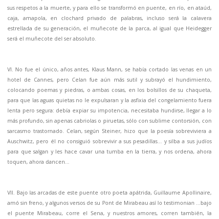
sus respetos a la muerte, y para ello se transformó en puente, en río, en ataúd,
caja, amapola, en clochard privado de palabras, incluso será la calavera
estrellada de su generación, el muñecote de la parca, al igual que Heidegger
será el muñecote del ser absoluto.
VI. No fue el único, años antes, Klaus Mann, se había cortado las venas en un
hotel de Cannes, pero Celan fue aún más sutil y subrayó el hundimiento,
colocando poemas y piedras, o ambas cosas, en los bolsillos de su chaqueta,
para que las aguas quietas no le expulsaran y la asfixia del congelamiento fuera
lenta pero segura: debía expiar su impotencia, necesitaba hundirse, llegar a lo
más profundo, sin apenas cabriolas o piruetas, sólo con sublime contorsión, con
sarcasmo trastornado. Celan, según Steiner, hizo que la poesía sobreviviera a
Auschwitz, pero él no consiguió sobrevivir a sus pesadillas… y silba a sus judíos
para que salgan y les hace cavar una tumba en la tierra, y nos ordena, ahora
toquen, ahora dancen…
VII. Bajo las arcadas de este puente otro poeta apátrida, Guillaume Apollinaire,
amó sin freno, y algunos versos de su Pont de Mirabeau así lo testimonian …bajo
el puente Mirabeau, corre el Sena, y nuestros amores, corren también, la