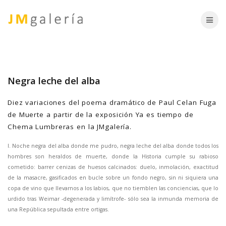
Skip
to
content
Negra leche del alba
Diez variaciones del poema dramático de Paul Celan Fuga
de Muerte a partir de la exposición Ya es tiempo de
Chema Lumbreras en la JMgalería.
I. Noche negra del alba donde me pudro, negra leche del alba donde todos los
hombres son heraldos de muerte, donde la Historia cumple su rabioso
cometido: barrer cenizas de huesos calcinados: duelo, inmolación, exactitud
de la masacre, gasificados en bucle sobre un fondo negro, sin ni siquiera una
copa de vino que llevarnos a los labios, que no tiemblen las conciencias, que lo
urdido tras Weimar -degenerada y limítrofe- sólo sea la inmunda memoria de
una República sepultada entre ortigas.