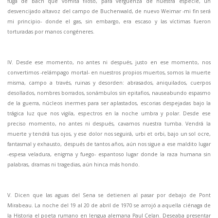
fuga de Bach que vomita filoso, para vergüenza de nuestra especie, un
desvencijado altavoz del campo de Buchenwald, de nuevo Weimar -mi fin será
mi principio- donde el gas, sin embargo, era escaso y las víctimas fueron
torturadas por manos congéneres.
IV. Desde ese momento, no antes ni después, justo en ese momento, nos
convertimos -relámpago mortal- en nuestros propios muertos, somos la muerte
misma, campo a través, ruinas y desorden: abrasados, aniquilados, cuerpos
desollados, nombres borrados, sonámbulos sin epitafios, nauseabundo espasmo
de la guerra, núcleos inermes para ser aplastados, escorias despejadas bajo la
trágica luz que nos vigila, espectros en la noche umbra y polar. Desde ese
preciso momento, no antes ni después, cavamos nuestra tumba. Vendrá la
muerte y tendrá tus ojos, y ese dolor nos seguirá, urbi et orbi, bajo un sol ocre,
fantasmal y exhausto, después de tantos años, aún nos sigue a ese maldito lugar
-espesa veladura, enigma y fuego- espantoso lugar donde la raza humana sin
palabras, dramas ni tragedias, aún hinca más hondo.
V. Dicen que las aguas del Sena se detienen al pasar por debajo de Pont
Mirabeau. La noche del 19 al 20 de abril de 1970 se arrojó a aquella ciénaga de
la Historia el poeta rumano en lengua alemana Paul Celan. Deseaba presentar