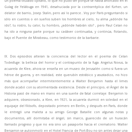
un poema titulado Epitafio, lo que no pudo ser porque se había ahorcado en el
Gulag de Yelábuga en 1941, desahuciada por la contrarréplica del fürher, un
delator de barrio, Josep Stalin, pero así lo parece…Voy por París preguntando si
sólo en cuentos o en sueños suben los hombres al cielo, tu alma ¿adónde ha
ido?, tu rostro, tu calor, tu hombro, ¿adónde habrán ido? , pero Paul Celan no
ha ido a ninguna parte porque su cadáver continuaba, y continúa, flotando,
bajo el Puente de Mirabeau, como testimonio de la barbarie.
IX. Dos episodios alteran la conciencia del lector en el poema de Celan
Todesfuge: la belleza del horror y el contrapunto de la fuga. Angelus Novus, la
acuarela de Klee, ahora se enseña en un museo de Jerusalén como si fuera un
héroe de guerra, y en realidad, este querubín estrábico y asustadizo, no hizo
más que acompañar intermitentemente a Walter Benjamin hasta el limes
donde acabó con su atormentada existencia. Desde el principio, el Ángel de la
Historia pasó de mano en mano en una suerte de fatal corretaje: Benjamin lo
adquiere, obsesionado, a Klee, en 1921, la acuarela durmió en soledad en el
equipaje del filósofo, depositado primero en Berlín, y después en París, donde
le entregó una maleta a su amigo George Bataille con algunas notas y
documentos, allí dormitaba el ángel, sin marco, guarecido de un huracán
llamado progreso y que no era sino un pasaporte hacia el crematorio. Walter
Benjamin se autoinmoló en el Hotel Francia de Port-Bou no sin antes dejar una