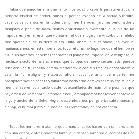
II. Había que aniquilar el movimiento inverso, sólo cabía la pirueta estática, la
perfecta frialdad de Breker, nunca el pérfido eslabón de la oscura Sulamith,
cabellos cenicientos en la Judea del primer Herodes, jardines perfumados y
manjares a pedir de boca, manos acariciando suavemente el pubis de los
impúberes, y en el estanque violeta en el que ahogaron a Aristóbulo, el efebo
más apetecible de la tierra -y era judío- ahora, que es ahora, no ayer, ni
mañana, ahora, en este momento, todo retorna: no hagamos que el tiempo se
fugue sin nosotros, debemos acometer el panorama imperial de la venganza, el
hechizo exacto de las alas, ahora, que Europa, de nuevo secuestrada, parece
rebelarse -oh tu cabello dorado Margarete-, y con sus gráciles dedos vuelve a
catar la flor maligna, y nosotros, ahora, locos de amor de muerte, nos
precipitaremos de cabeza y saltaremos hacia atrás a través del falso espiral de la
mentira, caeremos al vacío desde los acantilados de mármol, a pesar de que
hay orden de llorar por su bramido estéril, empujaremos hongos venenosos a lo
largo y ancho de la Selva Negra, descenderemos por galerías subterráneas y,
alehop, el humor junto al humo de los crematorios, no nos ofenderá.
III. Todos los hombres matan lo que aman, unos los hacen con un libro, otros
con una estaca, y otros, mientras tanto, aún danzan sombríos al compás de una