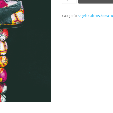
Calero.
Divorciado
2
Categoría:
Ángela Calero/Chema L
cantidad