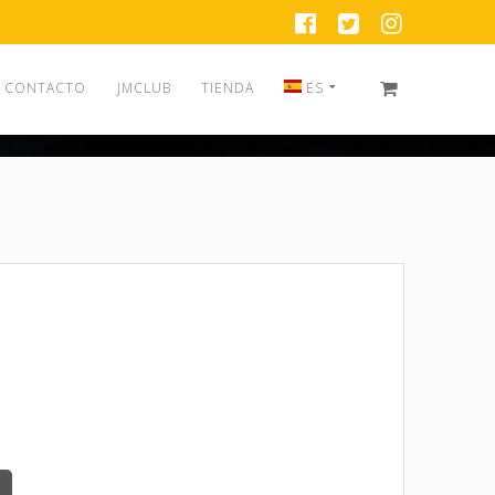
CONTACTO
JMCLUB
TIENDA
ES
EN
ES
.