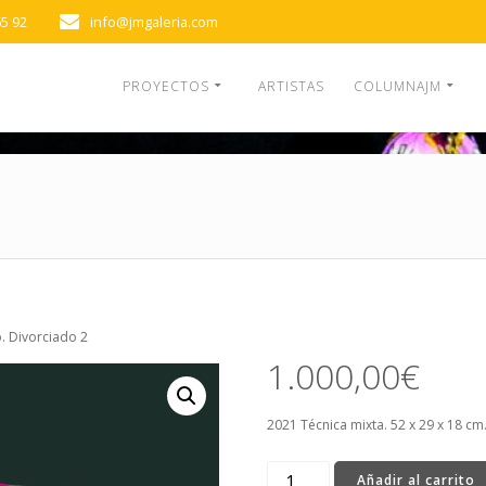
65 92
info@jmgaleria.com
PROYECTOS
ARTISTAS
COLUMNAJM
. Divorciado 2
1.000,00
€
2021 Técnica mixta. 52 x 29 x 18 cm
Ángela
Añadir al carrito