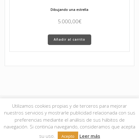
Dibujando una estrella
5.000,00
€
Añadir al carrito
Utilizamos cookies propias y de terceros para mejorar
nuestros servicios y mostrarle publicidad relacionada con sus
© 2026 JMgalería. Todos los derechos reservados.
Aviso Legal
|
Política de
preferencias mediante el análisis de sus hábitos de
Privacidad
|
Política de Cookies
| Condiciones de compra
aquí
.
navegación. Si continúa navegando, consideramos que acepta
su uso.
Leer más
Acepto