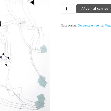
La
Añadir al carrito
imaginación
no
es
Categorías:
De gente en gente
,
Migu
verdadera
cantidad