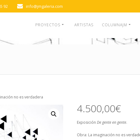
65 92
info@jmgaleria.com
PROYECTOS
ARTISTAS
COLUMNAJM
ginación no es verdadera
4.500,00
€
Exposición
De gente en gente
.
Obra: La imaginación no es verdader