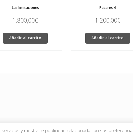
Las limitaciones
Pesares 4
1.800,00
€
1.200,00
€
Añadir al carrito
Añadir al carrito
servicios y mostrarle publicidad relacionada con sus preferencia
derechos reservados.
Aviso Legal
|
Política de Privacidad
|
Política de Cookies
|