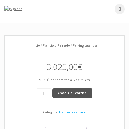
Skip
to
content
Inicio
/
Francisco Peinado
/ Parking casa rosa
3.025,00
€
2013. Óleo sobre tabla. 27 x 35 cm.
Parking
Añadir al carrito
casa
rosa
cantidad
Categoría:
Francisco Peinado