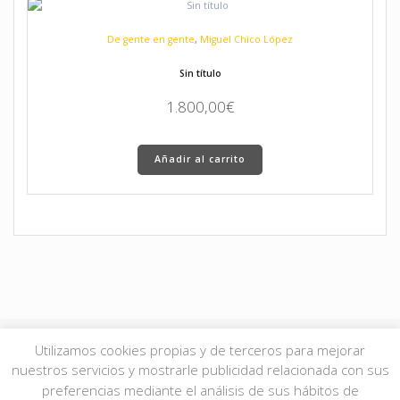
De gente en gente
,
Miguel Chico López
Sin título
1.800,00
€
Añadir al carrito
Utilizamos cookies propias y de terceros para mejorar
nuestros servicios y mostrarle publicidad relacionada con sus
© 2026 JMgalería. Todos los derechos reservados.
Aviso Legal
|
Política de
preferencias mediante el análisis de sus hábitos de