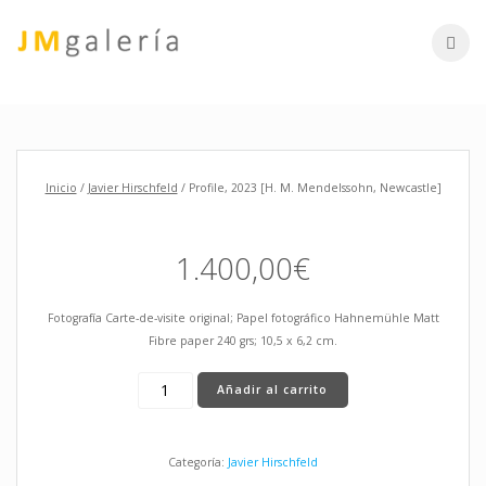
Skip
to
content
Inicio
/
Javier Hirschfeld
/ Profile, 2023 [H. M. Mendelssohn, Newcastle]
1.400,00
€
Fotografía Carte-de-visite original; Papel fotográfico Hahnemühle Matt
Fibre paper 240 grs; 10,5 x 6,2 cm.
Profile,
Añadir al carrito
2023
[H.
M.
Categoría:
Javier Hirschfeld
Mendelssohn,