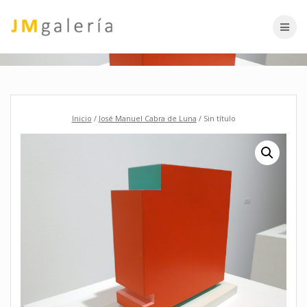
Skip
to
content
Inicio
/
José Manuel Cabra de Luna
/ Sin título