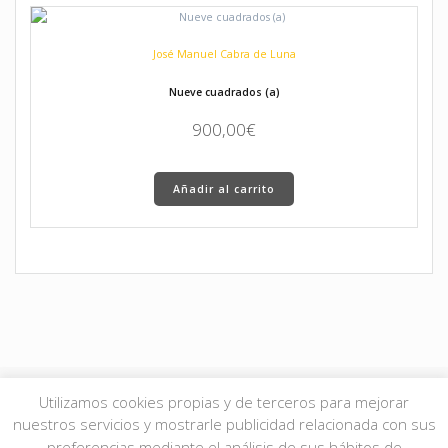
José Manuel Cabra de Luna
Nueve cuadrados (a)
900,00
€
Añadir al carrito
Utilizamos cookies propias y de terceros para mejorar
nuestros servicios y mostrarle publicidad relacionada con sus
© 2026 JMgalería. Todos los derechos reservados.
Aviso Legal
|
Política de
preferencias mediante el análisis de sus hábitos de