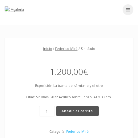
Skip
to
content
Inicio
/
Federico Miró
/ Sin título
1.200,00
€
Exposición La trama del sí mismo y el otro
Obra:
Sin título.
2022 Acrílico sobre lienzo. 41 x 33 cm.
Sin
Añadir al carrito
título
cantidad
Categoría:
Federico Miró