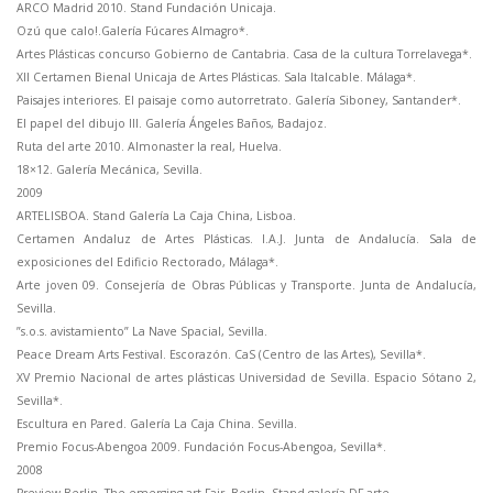
ARCO Madrid 2010. Stand Fundación Unicaja.
Ozú que calo!.Galería Fúcares Almagro*.
Artes Plásticas concurso Gobierno de Cantabria. Casa de la cultura Torrelavega*.
XII Certamen Bienal Unicaja de Artes Plásticas. Sala Italcable. Málaga*.
Paisajes interiores. El paisaje como autorretrato. Galería Siboney, Santander*.
El papel del dibujo III. Galería Ángeles Baños, Badajoz.
Ruta del arte 2010. Almonaster la real, Huelva.
18×12. Galería Mecánica, Sevilla.
2009
ARTELISBOA. Stand Galería La Caja China, Lisboa.
Certamen Andaluz de Artes Plásticas. I.A.J. Junta de Andalucía. Sala de
exposiciones del Edificio Rectorado, Málaga*.
Arte joven 09. Consejería de Obras Públicas y Transporte. Junta de Andalucía,
Sevilla.
”s.o.s. avistamiento” La Nave Spacial, Sevilla.
Peace Dream Arts Festival. Escorazón. CaS (Centro de las Artes), Sevilla*.
XV Premio Nacional de artes plásticas Universidad de Sevilla. Espacio Sótano 2,
Sevilla*.
Escultura en Pared. Galería La Caja China. Sevilla.
Premio Focus-Abengoa 2009. Fundación Focus-Abengoa, Sevilla*.
2008
Preview Berlin. The emerging art Fair. Berlin. Stand galería DF arte.