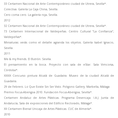
33 Certamen Nacional de Arte Contemporáneo ciudad de Utrera, Sevilla*.
Colectiva. Galería La Caja China, Sevilla.
Cero coma cero. La galería roja, Sevilla.
2012
32 Certamen Nacional de Arte Contemporáneo ciudad de Utrera, Sevilla*.
73 Certamen Internacional de Valdepeñas. Centro Cultural “La Confianza”,
Valdepeñas*.
Miniaturas: verás como el detalle agranda los objetos. Galería Isabel Ignacio,
Sevilla.
2011
Me & my friends. El Butrón. Sevilla.
El pensamiento en la boca. Proyecto con sala de eStar. Sala Vimcorsa,
Córdoba*.
XXXIX Concurso pintura Alcalá de Guadaíra. Museo de la ciudad Alcalá de
Guadaíra.
29 de Febrero. Lo Que Existe Sin Ser Visto. Poligono Gallery. Marbella, Málaga
Premio Focus-Abengoa 2010. Fundación Focus-Abengoa, Sevilla*.
Certamen Andaluz de Artes Plásticas. Programa Desencaja. I.A.J. Junta de
Andalucía, Sala de exposiciones del Edificio Rectorado, Málaga*.
XII Certamen Bienal Unicaja de Artes Plásticas. CUC de Almería*.
2010