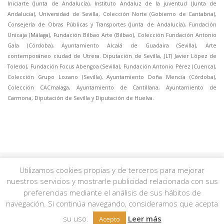
Iniciarte (Junta de Andalucía), Instituto Andaluz de la juventud (Junta de
Andalucía), Universidad de Sevilla, Colección Norte (Gobierno de Cantabria),
Consejería de Obras Públicas y Transportes (Junta de Andalucía), Fundación
Unicaja (Málaga), Fundación Bilbao Arte (Bilbao), Colección Fundación Antonio
Gala (Córdoba), Ayuntamiento Alcalá de Guadaira (Sevilla), Arte
contemporáneo ciudad de Utrera. Diputación de Sevilla, JLT( Javier López de
Toledo), Fundación Focus Abengoa (Sevilla), Fundación Antonio Pérez (Cuenca),
Colección Grupo Lozano (Sevilla), Ayuntamiento Doña Mencía (Córdoba),
Colección CACmalaga, Ayuntamiento de Cantillana, Ayuntamiento de
Carmona, Diputación de Sevilla y Diputación de Huelva.
Utilizamos cookies propias y de terceros para mejorar
nuestros servicios y mostrarle publicidad relacionada con sus
© 2026 JMgalería. Todos los derechos reservados.
Aviso Legal
|
Política de
preferencias mediante el análisis de sus hábitos de
Privacidad
|
Política de Cookies
| Condiciones de compra
aquí
.
navegación. Si continúa navegando, consideramos que acepta
su uso.
Leer más
Acepto