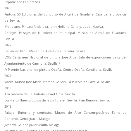
Exposiciones colectivas
2023
Pintura. 50 Ediciones del concurso de Alcalá de Guadaíra. Casa de la provincia
de Sevilla.
Meridiano. Pintura Andaluza. John Holland Gallery. Lepe. Huelva.
Reflejos. Paisajes de la colección municipal. Museo de Alcalá de Guadaíra.
Sevilla.
2022
De Par en Par 3. Museo de Alcalá de Guadaíra. Sevilla.
LXXV Certamen Nacional de pintura José Arpa. Sala de exposiciones bajos del
Ayuntamiento de Carmona. Sevilla.*
IV Premio Nacional de pintura Ocaña. Centro Ocaña. Cantillana. Sevilla.
2021
Voces. Museo José María Moreno Galván. La Puebla de Cazalla. Sevilla.
2019
A la manera de.. II. Galería Rafael Ortiz. Sevilla.
Los viejos-Nuevos pulsos de la pintura en Sevilla. Plan Renove. Sevilla.
2018
Paisaje. Entorno y contexto, Museo de Arte Contemporáneo Fernando
Centeno, Genalguacil, Malaga.
JMshow, Galería Javier Marín, Málaga.
Neighbours IV, Centro de Arte Contemporáneo Málaga.