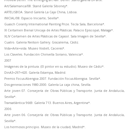
Art/Salamanca/08. Stand Galería Siboney*.
ARTELISBOA. Stand Galería La Caja China, Lisboa.
INICIAL/08. Espacio Iniciarte, Sevilla*.
Guasch Coranty International Painting Prize. Tecla Sala, Barcelona*.
XI Certamen Bienal Unicaja de Artes Plásticas. Palacio Episcopal, Malaga*.
XLIV Certamen de Artes Plásticas de Cajasol. Sala Imagen de Sevilla*.
Cuatro. Galeria Neilson Gallery. Grazalema, Cádiz.
Vida=Arte=vida. Museo Vostell, Caceres*.
Los Claveles. Fundación Chirivella Soriano, Valencia*.
2007
Imágenes de la pintura. (El pintor en su estudio). Museo de Cádiz*.
DinA3=297×420. Galería Estampa, Madrid.
Premio Focus-Abengoa 2007. Fundación Focus-Abengoa. Sevilla*.
Dos generaciones 1980-2000. Galería La caja china, Sevilla.
Arte joven 07. Consejería de Obras Públicas y Transporte. Junta de Andalucía,
Sevilla*.
Transatlántica 9669. Galería 713. Buenos Aires, Argentina*.
2006
Arte joven 06. Consejería de Obras Públicas y Transporte. Junta de Andalucía,
Sevilla*.
Los hermosos principio. Museo de la ciudad, Madrid*.