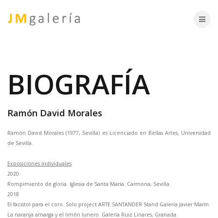
Skip
to
content
BIOGRAFÍA
Ramón David Morales
Ramón David Morales (1977, Sevilla) es Licenciado en Bellas Artes, Universidad
de Sevilla.
Exposiciones individuales
2020
Rompimiento de gloria. Iglesia de Santa María. Carmona, Sevilla.
2018
El facistol para el coro. Solo project ARTE SANTANDER Stand Galería Javier Marín.
La naranja amarga y el limón lunero. Galería Ruiz Linares, Granada.