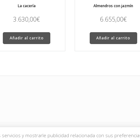
La cacería
Almendros con jazmín
3.630,00
€
6.655,00
€
Añadir al carrito
Añadir al carrito
servicios y mostrarle publicidad relacionada con sus preferencia
derechos reservados.
Aviso Legal
|
Política de Privacidad
|
Política de Cookies
|