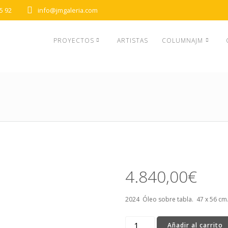
5 92
info@jmgaleria.com
PROYECTOS
ARTISTAS
COLUMNAJM
4.840,00
€
2024 Óleo sobre tabla. 47 x 56 cm
Palomitas
Añadir al carrito